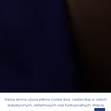
Nasza strona używa plików cookie (tzw. ciasteczka) w celach
statystycznych, reklamowych oraz funkcjonalnych. Więcej